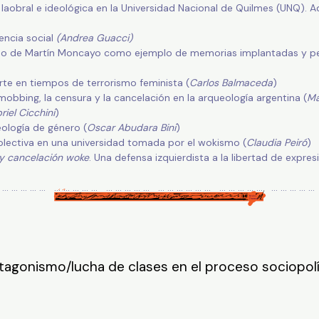
laobral e ideológica en la Universidad Nacional de Quilmes (UNQ). A
encia social
(Andrea Guacci)
l caso de Martín Moncayo como ejemplo de memorias implantadas y pe
rte en tiempos de terrorismo feminista (
Carlos Balmaceda
)
l mobbing, la censura y la cancelación en la arqueología argentina (
Ma
riel Cicchini
)
eología de género (
Oscar Abudara Bini
)
 colectiva en una universidad tomada por el wokismo (
Claudia Peiró
)
a y cancelación woke
. Una defensa izquierdista a la libertad de expres
… … … … … … … … … … … … … … … … … … … … … … … … … … … … … … 
tagonismo/lucha de clases en el proceso sociopolí