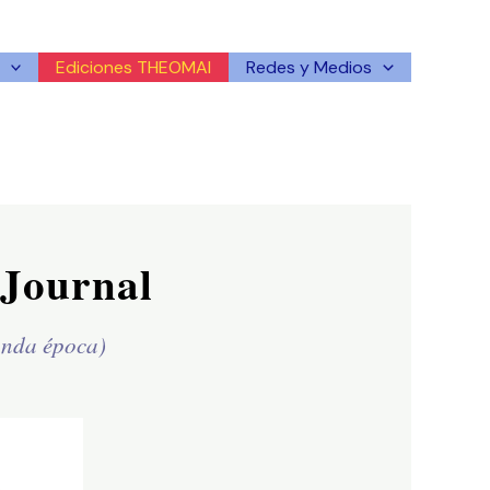
Ediciones THEOMAI
Redes y Medios
Journal
unda época)