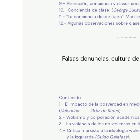
9.- Alienación, conciencia y clases soci
10.- Conciencia de clase (
György Luká
11.- “La conciencia desde fuera”: Marxis
12.- Algunas observaciones sobre clase 
… … … … … 
Falsas denuncias, cultura de
Contenido
1.- El impacto de la posverdad en med
(
Valentina Ortiz de Retes
)
2.- Wokismo y corporación académica: 
3.- La violencia de los no violentos en 
4.- Crítica marxista a la ideología wok
y la izquierda
(Guido Galafassi)