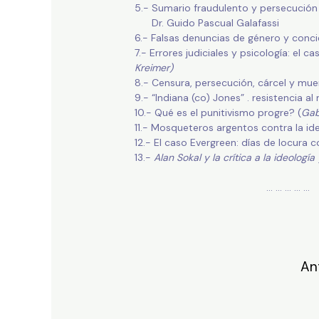
5.- Sumario fraudulento y persecución 
Dr. Guido Pascual Galafassi
6.- Falsas denuncias de género y conci
7.- Errores judiciales y psicología: e
Kreimer)
8.- Censura, persecución, cárcel y mue
9.- “Indiana (co) Jones” . resistencia a
10.- Qué es el punitivismo progre? (
Gab
11.- Mosqueteros argentos contra la id
12.- El caso Evergreen: días de locura
13.-
Alan Sokal y la crítica a la ideologí
… … … … … 
An