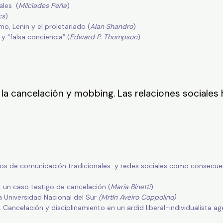
ales (
Milcíades Peña
)
cs
)
mo, Lenin y el proletariado (
Alan Shandro
)
y “falsa conciencia” (
Edward P. Thompson
)
… … … … … … … … … … … … … … … … … … … … … … … … … … … … … … 
 la cancelación y mobbing. Las relaciones sociales
ios de comunicación tradicionales y redes sociales como consecue
un caso testigo de cancelación (
María Binetti
)
la Universidad Nacional del Sur
(Mrtín Aveiro Coppolino)
e. Cancelación y disciplinamiento en un ardid liberal-individualista 