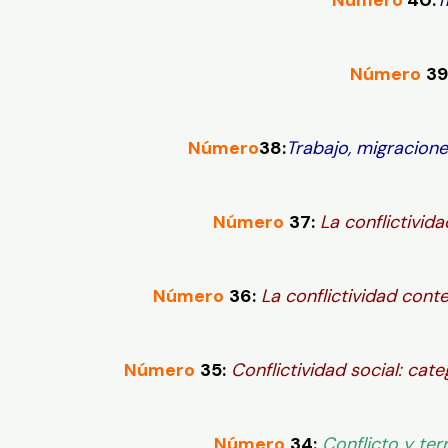
Número
39
Número
38:
Trabajo, migracion
Número
37:
La conflictivid
Número
36:
La conflictividad con
Número
35:
Conflictividad social: ca
Número
34:
Conflicto y ter