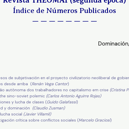
Revista THEOMAI (segunda época)
Índice de Números Publicados
— — — — — — — —
Dominación,
s de subjetivación en el proyecto civilizatorio neoliberal de gobier
es desde arriba (
Renán Vega Cantor
)
pação autônoma dos trabalhadores no capitalismo em crise
(Cristina 
the sino-soviet polemic
(Carlos Antonio Aguirre Rojas)
iones y lucha de clases (
Guido Galafassi
)
dad y dominación
(Claudio Zusman)
lucha social
(Javier Villamil)
igación crítica sobre conflictos sociales (
Marcelo Graciosi
)