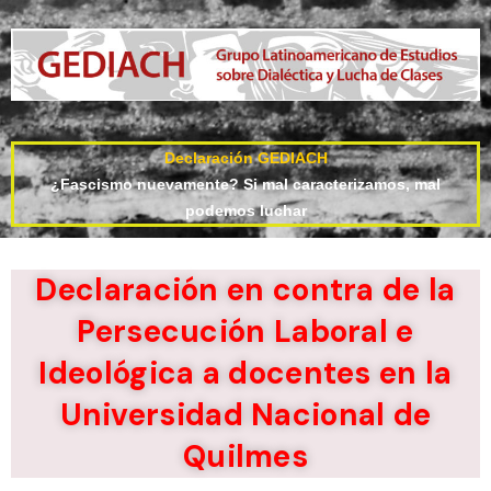
Declaración GEDIACH
¿Fascismo nuevamente? Si mal caracterizamos, mal
podemos luchar
Declaración en contra de la
Persecución Laboral e
Ideológica a docentes en la
Universidad Nacional de
Quilmes