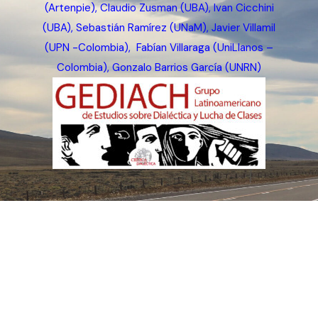
(Artenpie), Claudio Zusman (UBA), Ivan Cicchini
(UBA), Sebastián Ramírez (UNaM), Javier Villamil
(UPN -Colombia), Fabían Villaraga (UniLlanos –
Colombia), Gonzalo Barrios García (UNRN)